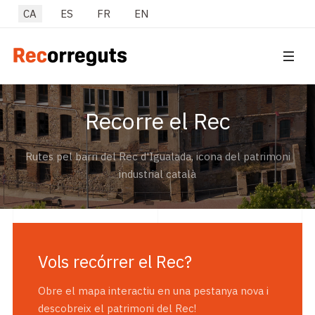
Seleccioni el seu idioma
CA
ES
FR
EN
Recorre el Rec
Rutes pel barri del Rec d'Igualada, icona del patrimoni
industrial català
Vols recórrer el Rec?
Obre el mapa interactiu en una pestanya nova i
descobreix el patrimoni del Rec!