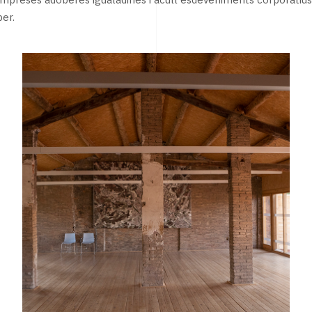
 empreses adoberes igualadines i acull esdeveniments corporatius
er.