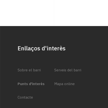
Enllaços d'interès
Sobre el barri
Serveis del barri
Punts d'interès
Mapa online
Contacte