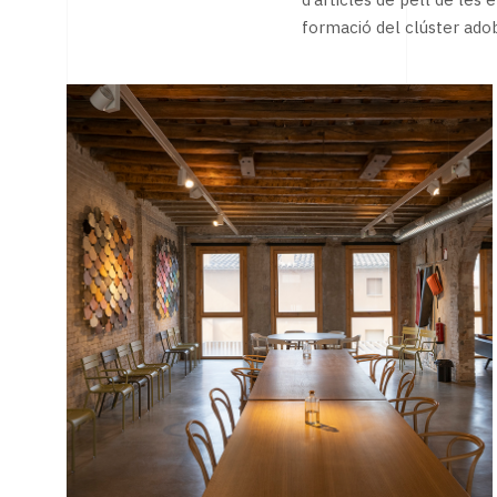
d’articles de pell de les
formació del clúster adob