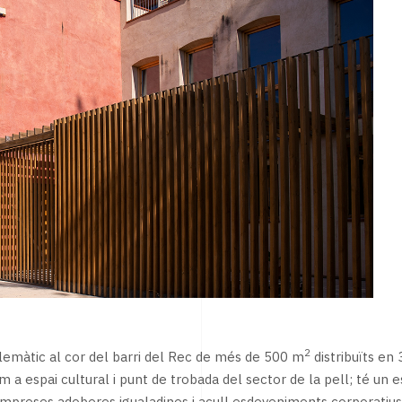
2
blemàtic al cor del barri del Rec de més de 500 m
distribuïts en
om a espai cultural i punt de trobada del sector de la pell; té un