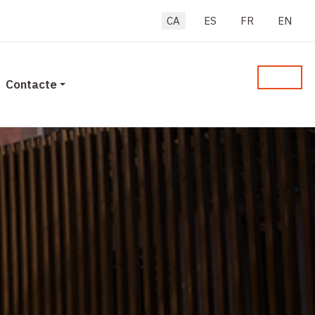
Seleccioni el seu idioma
CA
ES
FR
EN
Contacte