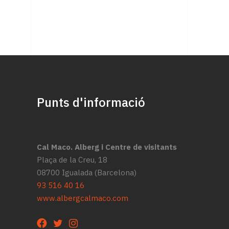
Punts d'informació
Cal Maco. Alberg i Centre de visitants
Plaça de la Creu, 18
08700 Igualada (Barcelona)
93 516 40 16
www.albergcalmaco.com