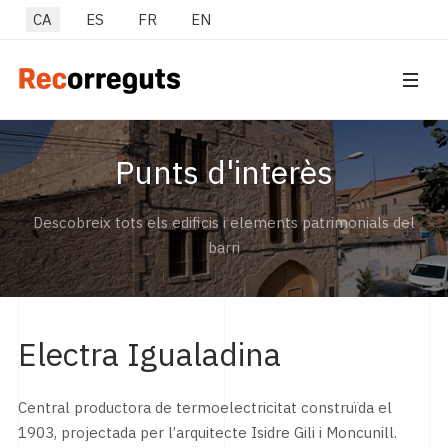
Seleccioni el seu idioma
CA
ES
FR
EN
Punts d'interès
Descobreix tots els edificis i elements patrimonials del
barri
Electra Igualadina
Central productora de termoelectricitat construïda el
1903, projectada per l’arquitecte Isidre Gili i Moncunill.