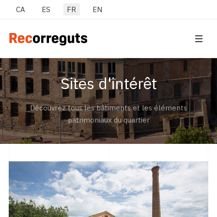
Sélectionnez votre langue
CA
ES
FR
EN
Sites d'intérêt
Découvrez tous les bâtiments et les éléments
patrimoniaux du quartier