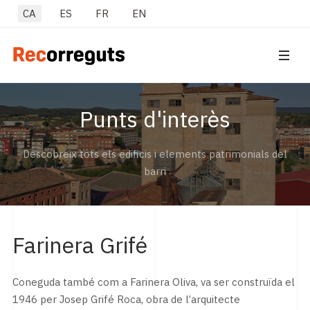
Seleccioni el seu idioma
CA
ES
FR
EN
Punts d'interès
Descobreix tots els edificis i elements patrimonials del
barri
Farinera Grifé
Coneguda també com a Farinera Oliva, va ser construïda el
1946 per Josep Grifé Roca, obra de l’arquitecte