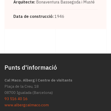
Arquitecte:
Bonaventura Bassegoda i Musté
Data de construcció:
1946
Punts d'informació
Cal Maco. Alberg i Centre de visitants
Plaça de la Creu, 18
08700 Igualada (Barcelona)
93 516 40 16
www.albergcalmaco.com